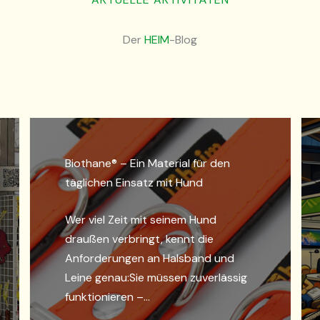
Der
HEIM
-Blog
Vorschau: Die Heim GmbH auf der
Interzoo 2026
Auch in diesem Jahr stellt die Firma
Heim auf der Interzoo in Nürnberg
aus.Seit über 30 Jahren ist die
Messe…
WEITERLESEN