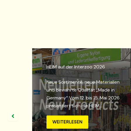
Biothane® – Ein Material für den
täglichen Einsatz mit Hund
alien
in
Wer viel Zeit mit seinem Hund
 2026
draußen verbringt, kennt die
Anforderungen an Halsband und
Leine genau:Sie müssen zuverlässig
funktionieren –…