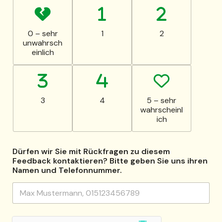
0 – sehr
1
2
unwahrsch
einlich
3
4
5 – sehr
wahrscheinl
ich
d
Dürfen wir Sie mit Rückfragen zu diesem
i
Feedback kontaktieren? Bitte geben Sie uns ihren
e
Namen und Telefonnummer.
s
e
m
D
ü
r