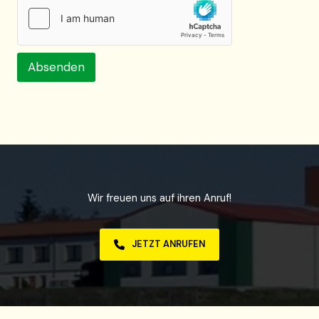
f
e
n
p
o
Absenden
s
i
t
i
v
Wir freuen uns auf ihren Anruf!
JETZT ANRUFEN