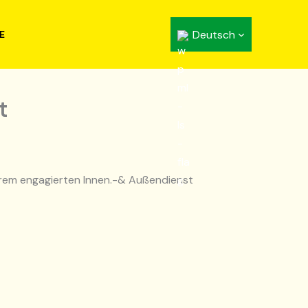
Deutsch
E
t
serem engagierten Innen.-& Außendienst